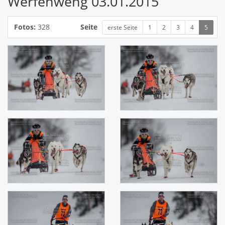
Werfenweng 03.01.2015
Fotos:
328
Seite
erste Seite
1
2
3
4
5