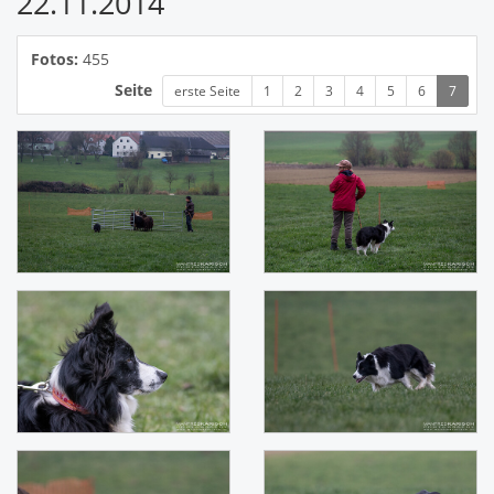
22.11.2014
Fotos:
455
Seite
erste Seite
1
2
3
4
5
6
7